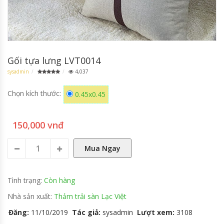
GỐI TỰA GHẾ SOFA
Gối tựa lưng LVT0014
sysadmin
4,037
Chọn kích thước:
0.45x0.45
150,000 vnđ
Mua Ngay
Tình trạng:
Còn hàng
Nhà sản xuất:
Thảm trải sàn Lạc Việt
Đăng:
11/10/2019
Tác giả:
sysadmin
Lượt xem:
3108