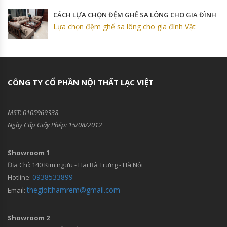
CÁCH LỰA CHỌN ĐỆM GHẾ SA LÔNG CHO GIA ĐÌNH
Lựa chọn đệm ghế sa lông cho gia đình Vật
CÔNG TY CỔ PHẦN NỘI THẤT LẠC VIỆT
MST: 0105969338
Ngày Cấp Giấy Phép: 15/08/2012
Showroom 1
Địa Chỉ: 140 Kim ngưu - Hai Bà Trưng - Hà Nội
0938533899
Hotline:
thegioithamrem@gmail.com
Email:
Showroom 2