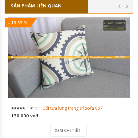
SẢN PHẨM LIÊN QUAN
- 13.33 %
Gối tựa lưng trang trí sofa 067
1,153
130,000 vnđ
XEM CHI TIẾT