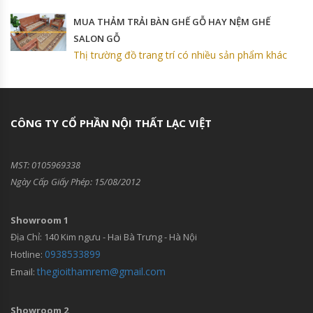
MUA THẢM TRẢI BÀN GHẾ GỖ HAY NỆM GHẾ
SALON GỖ
Thị trường đồ trang trí có nhiều sản phẩm khác
CÔNG TY CỔ PHẦN NỘI THẤT LẠC VIỆT
MST: 0105969338
Ngày Cấp Giấy Phép: 15/08/2012
Showroom 1
Địa Chỉ: 140 Kim ngưu - Hai Bà Trưng - Hà Nội
0938533899
Hotline:
thegioithamrem@gmail.com
Email:
Showroom 2