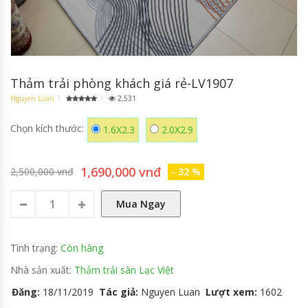
GỐI TỰA GHẾ SOFA
Thảm trải phòng khách giá rẻ-LV1907
Nguyen Luan
2,531
Chọn kích thước:
1.6X2.3
2.0X2.9
1,690,000 vnđ
2,500,000 vnđ
- 32 %
Mua Ngay
Tình trạng:
Còn hàng
Nhà sản xuất:
Thảm trải sàn Lạc Việt
Đăng:
18/11/2019
Tác giả:
Nguyen Luan
Lượt xem:
1602